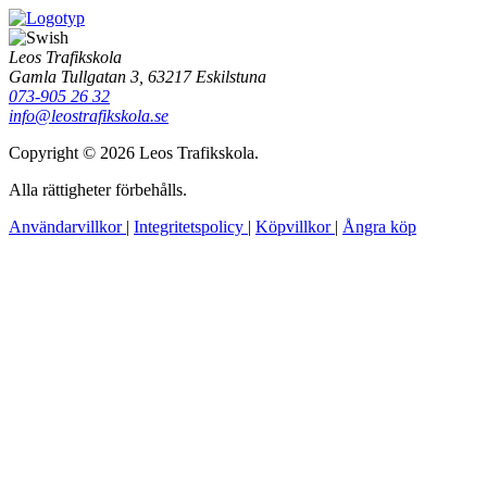
Leos Trafikskola
Gamla Tullgatan 3, 63217 Eskilstuna
073-905 26 32
info@leostrafikskola.se
Copyright © 2026 Leos Trafikskola.
Alla rättigheter förbehålls.
Användarvillkor
|
Integritetspolicy
|
Köpvillkor
|
Ångra köp