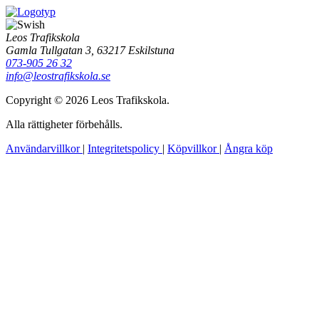
Leos Trafikskola
Gamla Tullgatan 3, 63217 Eskilstuna
073-905 26 32
info@leostrafikskola.se
Copyright © 2026 Leos Trafikskola.
Alla rättigheter förbehålls.
Användarvillkor
|
Integritetspolicy
|
Köpvillkor
|
Ångra köp