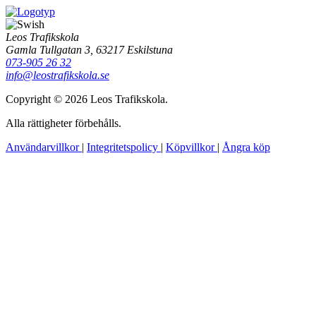
Leos Trafikskola
Gamla Tullgatan 3, 63217 Eskilstuna
073-905 26 32
info@leostrafikskola.se
Copyright © 2026 Leos Trafikskola.
Alla rättigheter förbehålls.
Användarvillkor
|
Integritetspolicy
|
Köpvillkor
|
Ångra köp